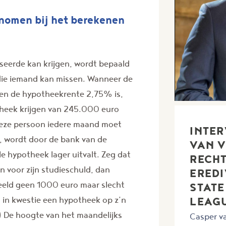
nomen bij het berekenen
seerde kan krijgen, wordt bepaald
die iemand kan missen. Wanneer de
en de hypotheekrente 2,75% is,
theek krijgen van 245.000 euro
 deze persoon iedere maand moet
INTER
, wordt door de bank van de
VAN V
 hypotheek lager uitvalt. Zeg dat
RECHT
 voor zijn studieschuld, dan
EREDI
eeld geen 1000 euro maar slecht
STATE
LEAG
n in kwestie een hypotheek op z’n
) De hoogte van het maandelijks
Casper va