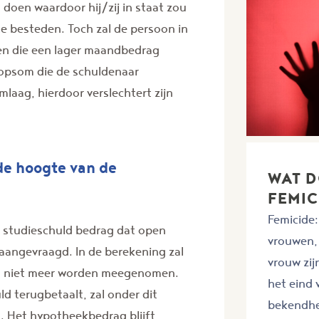
 doen waardoor hij/zij in staat zou
te besteden. Toch zal de persoon in
en die een lager maandbedrag
oopsom die de schuldenaar
aag, hierdoor verslechtert zijn
de hoogte van de
WAT 
FEMIC
Femicide:
 studieschuld bedrag dat open
vrouwen, 
angevraagd. In de berekening zal
vrouw zij
ld niet meer worden meegenomen.
het eind
ld terugbetaalt, zal onder dit
bekendhei
 Het hypotheekbedrag blijft