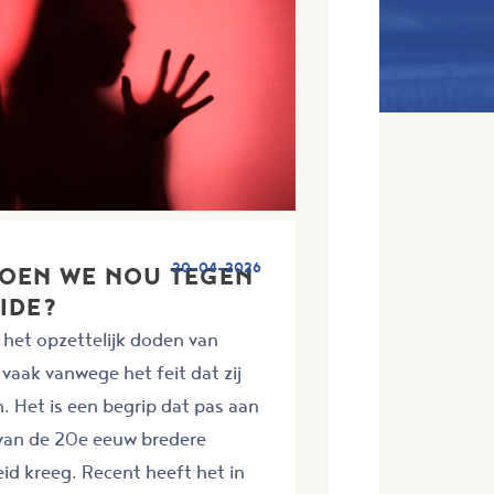
20-04-2026
DOEN WE NOU TEGEN
IDE?
 het opzettelijk doden van
vaak vanwege het feit dat zij
n. Het is een begrip dat pas aan
 van de 20e eeuw bredere
d kreeg. Recent heeft het in