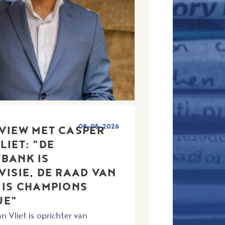
08-05-2026
VIEW MET CASPER
LIET: "DE
BANK IS
VISIE, DE RAAD VAN
 IS CHAMPIONS
UE"
n Vliet is oprichter van