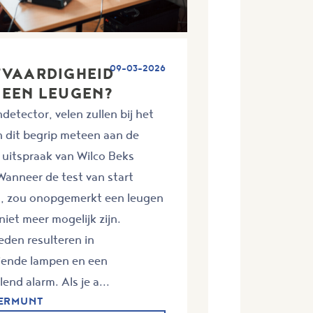
09-03-2026
TVAARDIGHEID
 EEN LEUGEN?
detector, velen zullen bij het
n dit begrip meteen aan de
 uitspraak van Wilco Beks
anneer de test van start
s, zou onopgemerkt een leugen
 niet meer mogelijk zijn.
den resulteren in
iende lampen en een
end alarm. Als je a...
VERMUNT