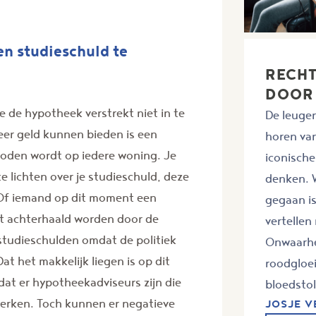
en studieschuld te
RECH
DOOR
 de hypotheek verstrekt niet in te
De leugen
er geld kunnen bieden is een
horen va
oden wordt op iedere woning. Je
iconische
e lichten over je studieschuld, deze
denken. W
n. Of iemand op dit moment een
gegaan i
et achterhaald worden door de
vertellen
r studieschulden omdat de politiek
Onwaarhe
at het makkelijk liegen is op dit
roodgloe
dat er hypotheekadviseurs zijn die
bloedstoll
erken. Toch kunnen er negatieve
JOSJE 