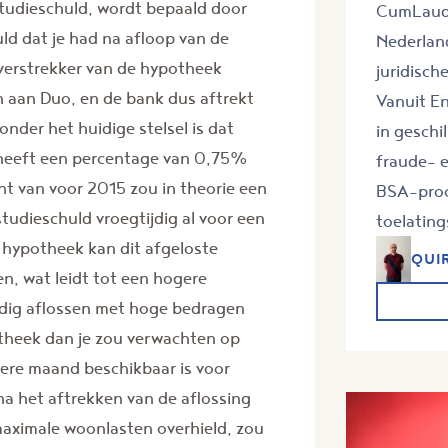
studieschuld, wordt bepaald door
CumLaude
ld dat je had na afloop van de
Nederland
 verstrekker van de hypotheek
juridisch
n aan Duo, en de bank dus aftrekt
Vanuit En
onder het huidige stelsel is dat
in geschi
heeft een percentage van 0,75%
fraude- 
t van voor 2015 zou in theorie een
BSA-proc
udieschuld vroegtijdig al voor een
toelating
n hypotheek kan dit afgeloste
QUI
n, wat leidt tot een hogere
jdig aflossen met hoge bedragen
theek dan je zou verwachten op
dere maand beschikbaar is voor
na het aftrekken van de aflossing
aximale woonlasten overhield, zou