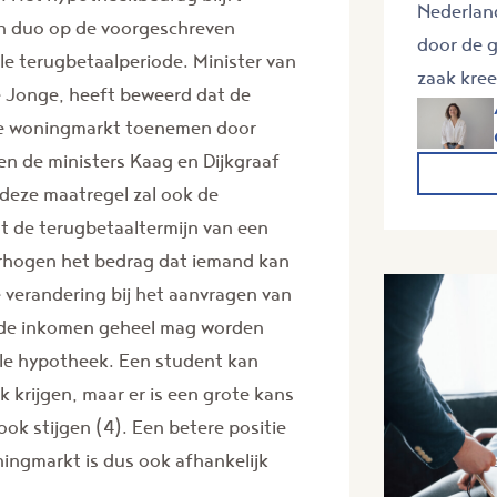
Nederlan
an duo op de voorgeschreven
door de g
ele terugbetaalperiode. Minister van
zaak kree
e Jonge, heeft beweerd dat de
de woningmarkt toenemen door
 en de ministers Kaag en Dijkgraaf
 deze maatregel zal ook de
 de terugbetaaltermijn van een
erhogen het bedrag dat iemand kan
 verandering bij het aanvragen van
ede inkomen geheel mag worden
le hypotheek. Een student kan
krijgen, maar er is een grote kans
ok stijgen (4). Een betere positie
ngmarkt is dus ook afhankelijk