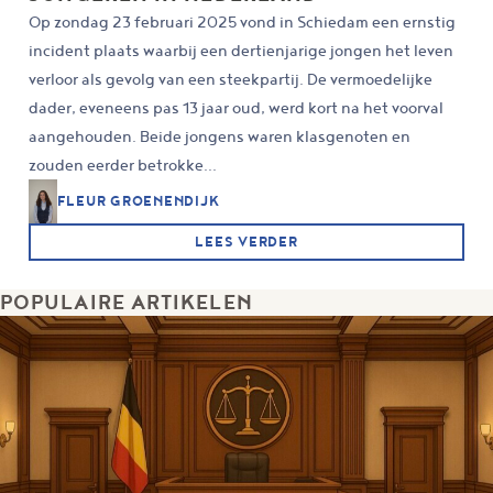
Op zondag 23 februari 2025 vond in Schiedam een ernstig
incident plaats waarbij een dertienjarige jongen het leven
verloor als gevolg van een steekpartij. De vermoedelijke
dader, eveneens pas 13 jaar oud, werd kort na het voorval
aangehouden. Beide jongens waren klasgenoten en
zouden eerder betrokke...
FLEUR GROENENDIJK
LEES VERDER
POPULAIRE ARTIKELEN