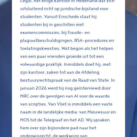
Legal, het enige kantoor in Nederland dat zich
uitsluitend richt op juridische bijstand voor
studenten. Vanuit Enschede staat hij
studenten bij in geschillen met
examencommissies, bij fraude- en
plagiaatbeschuldigingen, BSA-procedures en
toelatingskwesties. Wat begon als het helpen
van een paar vrienden groeide uit tot een
volwaardige praktijk. Inmiddels doet hij, met
zijn kantoor, zaken tot aan de Afdeling
bestuursrechtspraak van de Raad van State. In
januari 2026 werd hij nog geïnterviewd door
NRC over de gevolgen van AI voor de waarde
van scripties. Van Vliet is inmiddels een vaste
naam in de landelijke media: van Nieuwsuur en
NOS tot de Telegraaf en het AD. Wij spraken
hem over zijn bijzondere pad naar het
onderwijsrecht, de werkwijze van