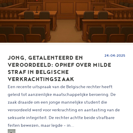
24-04-2025
JONG, GETALENTEERD EN
VEROORDEELD: OPHEF OVER MILDE
STRAF IN BELGISCHE
VERKRACHTINGSZAAK
Een recente uitspraak van de Belgische rechter heeft
geleid tot aanzienlijke maatschappelijke beroering. De
zaak draaide om een jonge mannelijke student die
veroordeeld werd voor verkrachting en aantasting van de
seksuele integriteit. De rechter achtte beide strafbare
feiten bewezen, maar legde – in...